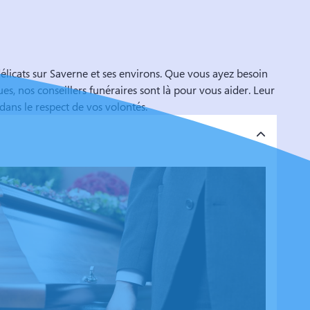
Aucune prestati
rien de plus.. I
deveniez les cho
tant d'autres. P
tragédie énorme
cats sur Saverne et ses environs. Que vous ayez besoin
bien en charge c
 nos conseillers funéraires sont là pour vous aider. Leur
ns le respect de vos volontés.