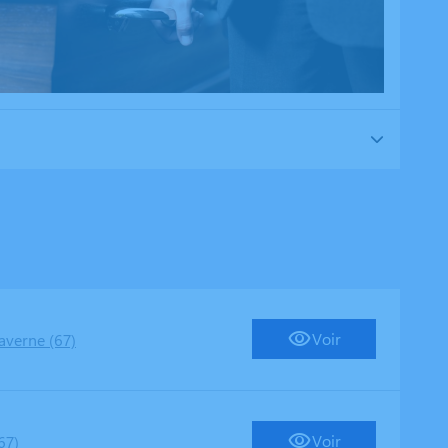
Voir
averne (67)
Voir
67)