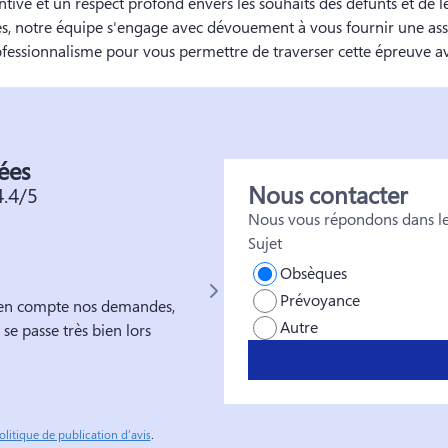
tive et un respect profond envers les souhaits des défunts et de l
s, notre équipe s'engage avec dévouement à vous fournir une ass
fessionnalisme pour vous permettre de traverser cette épreuve av
ées
Nous contacter
4.4/5
Nous vous répondons dans les
Sujet
Andreea Grosu
Obsèques
Prévoyance
is en compte nos demandes,
Service très professionnel, équipe 
Autre
se passe très bien lors
accompagnement de qualité dans u
hésitation.
olitique de publication d’avis
.