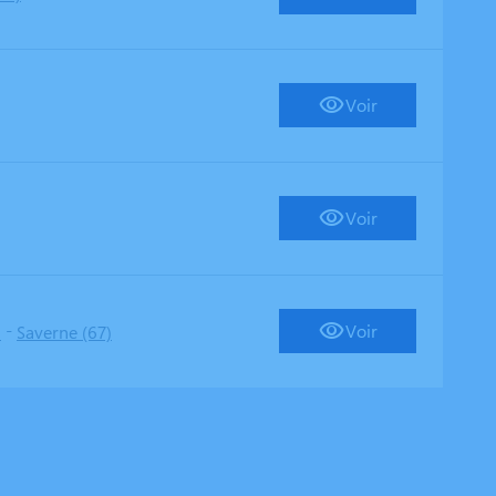
Voir
Voir
-
Voir
)
Saverne (67)