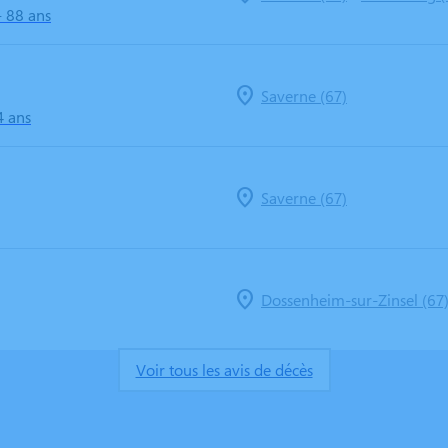
- 88 ans
Saverne (67)
4 ans
Saverne (67)
Dossenheim-sur-Zinsel (67
Voir tous les avis de décès